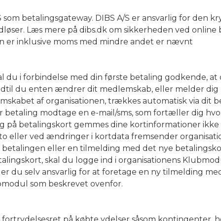
 som betalingsgateway. DIBS A/S er ansvarlig for den k
ndløser. Læs mere på dibs.dk om sikkerheden ved online 
en er inklusive moms med mindre andet er nævnt
l du i forbindelse med din første betaling godkende, a
 indtil du enten ændrer dit medlemskab, eller melder dig
mskabet af organisationen, trækkes automatisk via dit be
 betaling modtage en e-mail/sms, som fortæller dig hvor
 på betalingskort gemmes dine kortinformationer ikke 
o eller ved ændringer i kortdata fremsender organisat
betalingen eller en tilmelding med det nye betalingsko
lingskort, skal du logge ind i organisationens Klubmodu
 er du selv ansvarlig for at foretage en ny tilmelding me
ubmodul som beskrevet ovenfor.
rtrydelsesret på købte ydelser såsom kontingenter, hold