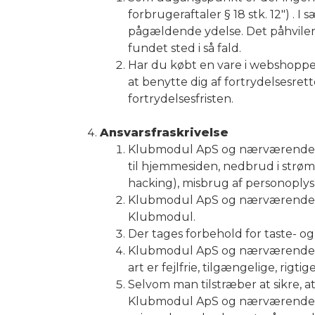
forbrugeraftaler § 18 stk. 12") .
pågældende ydelse. Det påhviler 
fundet sted i så fald.
Har du købt en vare i webshoppen
at benytte dig af fortrydelsesrett
fortrydelsesfristen.
Ansvarsfraskrivelse
Klubmodul ApS og nærværende orga
til hjemmesiden, nedbrud i strøm
hacking), misbrug af personoply
Klubmodul ApS og nærværende org
Klubmodul.
Der tages forbehold for taste- og 
Klubmodul ApS og nærværende org
art er fejlfrie, tilgængelige, rigt
Selvom man tilstræber at sikre, a
Klubmodul ApS og nærværende org