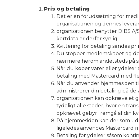
Pris og betaling
Det er en forudsætning for medle
organisationen og dennes levera
organisationen benytter DIBS A/S,
kortdata er derfor synlig.
Kvittering for betaling sendes pr 
Du stopper medlemskabet og den 
nærmere herom andetsteds på side
Når du køber varer eller ydelser
betaling med Mastercard med fler
Når du anvender hjemmesiden til a
administrerer din betaling på de 
organisationen kan opkræve et ge
tydeligt alle steder, hvor en tra
opkrævet gebyr fremgå af din kvi
På hjemmesiden kan der som udga
ligeledes anvendes Mastercard me
Betaling for ydelser såsom kontin