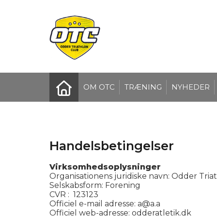
OM OTC
TRÆNING
NYHEDER
Handelsbetingelser
Virksomhedsoplysninger
Organisationens juridiske navn: Odder Tria
Selskabsform: Forening
CVR : 123123
Officiel e-mail adresse: a@a.a
Officiel web-adresse: odderatletik.dk