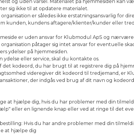
m helst og uden varsel. Materialet på hjemmesiden kan 
r sig ikke til at opdatere materialet.
nisation er således ikke erstatningsansvarlig for direk
som kunden, kundens aftagere/klienter/kunder eller tred
emmeside er uden ansvar for Klubmodul ApS og nærværen
anisation påtager sig intet ansvar for eventuelle ska
ers ydelser på hjemmesiden.
 ydelse eller service, skal du kontakte os.
af det kodeord, du har brugt til at registrere dig på 
gtsomhed videregiver dit kodeord til tredjemand, er 
ransaktioner, der indgås ved brug af dit navn og kodeord
rsøge at hjælpe dig, hvis du har problemer med din tilmel
ælp" eller en lignende knap eller ved at ringe til det e
r bestilling: Hvis du har andre problemer med din tilmeld
ge at hjælpe dig