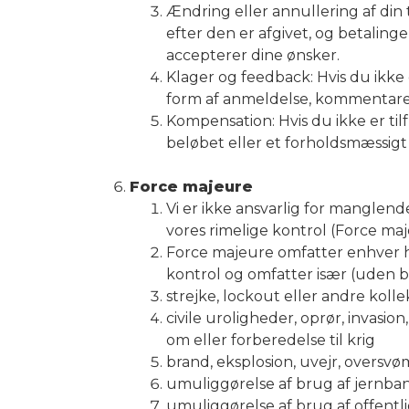
Ændring eller annullering af din t
efter den er afgivet, og betaling
accepterer dine ønsker.
Klager og feedback: Hvis du ikke e
form af anmeldelse, kommentarer
Kompensation: Hvis du ikke er til
beløbet eller et forholdsmæssigt
Force majeure
Vi er ikke ansvarlig for manglend
vores rimelige kontrol (Force maj
Force majeure omfatter enhver h
kontrol og omfatter især (uden 
strejke, lockout eller andre koll
civile uroligheder, oprør, invasio
om eller forberedelse til krig
brand, eksplosion, uvejr, oversv
umuliggørelse af brug af jernbaner
umuliggørelse af brug af offentl