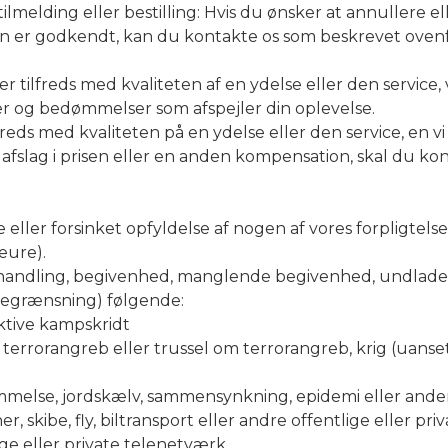
ilmelding eller bestilling: Hvis du ønsker at annullere ell
en er godkendt, kan du kontakte os som beskrevet ovenfor
r tilfreds med kvaliteten af en ydelse eller den service, v
 og bedømmelser som afspejler din oplevelse.
freds med kvaliteten på en ydelse eller den service, en v
 afslag i prisen eller en anden kompensation, skal du ko
e eller forsinket opfyldelse af nogen af vores forpligte
eure).
andling, begivenhed, manglende begivenhed, undladelse
begrænsning) følgende:
ektive kampskridt
n, terrorangreb eller trussel om terrorangreb, krig (uanse
ømmelse, jordskælv, sammensynkning, epidemi eller ande
, skibe, fly, biltransport eller andre offentlige eller pr
ige eller private telenetværk