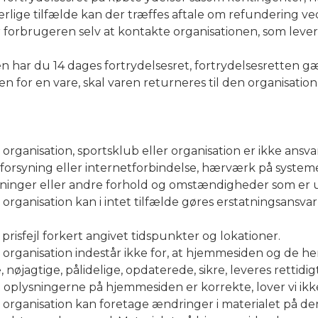
 I særlige tilfælde kan der træffes aftale om refundering
forbrugeren selv at kontakte organisationen, som leverer
 har du 14 dages fortrydelsesret, fortrydelsesretten g
en for en vare, skal varen returneres til den organisatio
nisation, sportsklub eller organisation er ikke ansvar
forsyning eller internetforbindelse, hærværk på system
sninger eller andre forhold og omstændigheder som er u
anisation kan i intet tilfælde gøres erstatningsansvar
prisfejl forkert angivet tidspunkter og lokationer.
anisation indestår ikke for, at hjemmesiden og de he
ige, nøjagtige, pålidelige, opdaterede, sikre, leveres rettid
t oplysningerne på hjemmesiden er korrekte, lover vi ikke
anisation kan foretage ændringer i materialet på denn