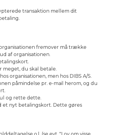
rypterede transaktion mellem dit
betaling.
t organisationen fremover må trække
 ud af organisationen.
talingskort.
 meget, du skal betale.
hos organisationen, men hos DIBS A/S.
ionen påmindelse pr. e-mail herom, og du
rt.
l og rette dette.
d et nyt betalingskort. Dette gøres
deltagelse o.l. (se evt. "Lov om visse