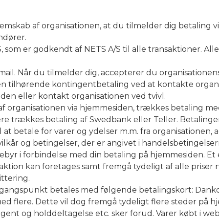
mskab af organisationen, at du tilmelder dig betaling v
ndører.
 som er godkendt af NETS A/S til alle transaktioner. All
mail. Når du tilmelder dig, accepterer du organisationens 
tilhørende kontingentbetaling ved at kontakte organi
n eller kontakt organisationen ved tvivl.
 af organisationen via hjemmesiden, trækkes betaling me
e trækkes betaling af Swedbank eller Teller. Betalinger
t betale for varer og ydelser m.m. fra organisationen, 
vilkår og betingelser, der er angivet i handelsbetingelser
byr i forbindelse med din betaling på hjemmesiden. Et e
nsaktion kan foretages samt fremgå tydeligt af alle prise
ttering.
ngspunkt betales med følgende betalingskort: Dankort,
d flere. Dette vil dog fremgå tydeligt flere steder på 
gent og holddeltagelse etc. sker forud. Varer købt i web