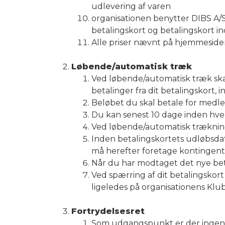
udlevering af varen
organisationen benytter DIBS A/S
betalingskort og betalingskort i
Alle priser nævnt på hjemmesid
Løbende/automatisk træk
Ved løbende/automatisk træk ska
betalinger fra dit betalingskort,
Beløbet du skal betale for medle
Du kan senest 10 dage inden hver
Ved løbende/automatisk trækning
Inden betalingskortets udløbsdat
må herefter foretage kontingent 
Når du har modtaget det nye beta
Ved spærring af dit betalingskort
ligeledes på organisationens Kl
Fortrydelsesret
Som udgangspunkt er der ingen fo