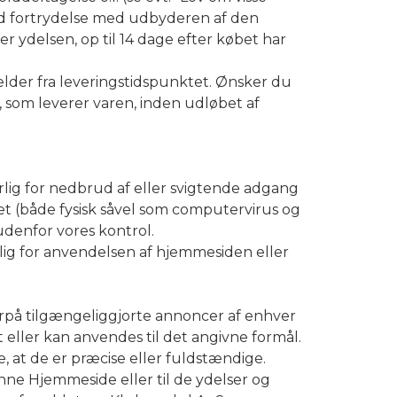
 ved fortrydelse med udbyderen af den
 ydelsen, op til 14 dage efter købet har
ælder fra leveringstidspunktet. Ønsker du
n, som leverer varen, inden udløbet af
lig for nedbrud af eller svigtende adgang
et (både fysisk såvel som computervirus og
denfor vores kontrol.
lig for anvendelsen af hjemmesiden eller
rpå tilgængeliggjorte annoncer af enhver
igt eller kan anvendes til det angivne formål.
, at de er præcise eller fuldstændige.
e Hjemmeside eller til de ydelser og