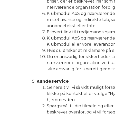
priser, der er beskrevet, når so
nærværende organisation forpligte
Klubmodul ApS og nærværende orga
mistet avance og indirekte tab, 
annoncetekst eller foto.
Ethvert link til tredjemands hj
Klubmodul ApS og nærværende org
Klubmodul eller vore leverandør
Hvis du ønsker at reklamere på en
Du er ansvarlig for sikkerheden 
nærværende organisation ved ua
ikke ansvarlig for uberettigede t
Kundeservice
Generelt vil vi så vidt muligt fo
klikke på kontakt eller vælge "Hj
hjemmesiden.
Spørgsmål til din tilmelding elle
beskrevet ovenfor, og vi vil forsø