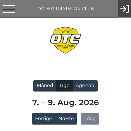
ODDER TRIATHLON CLUB
Vis alle
Måned
Uge
Agenda
7. – 9. Aug. 2026
Forrige
Næste
I dag